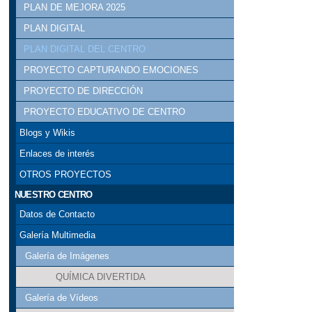
PLAN DE MEJORA 2025
PLAN DIGITAL
PLAN DIGITAL DEL CENTRO
PROYECTO CAPTURANDO EMOCIONES
PROYECTO DE DIRECCIÓN
PROYECTO EDUCATIVO DE CENTRO
Blogs y Wikis
Enlaces de interés
OTROS PROYECTOS
NUESTRO CENTRO
Datos de Contacto
Galería Multimedia
Galería de Imágenes
QUÍMICA DIVERTIDA
Galería de Vídeos