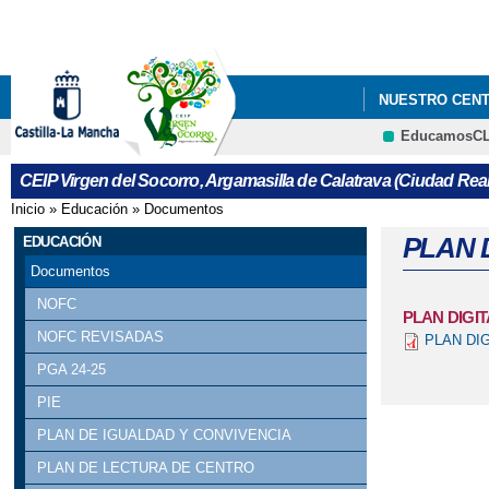
NUESTRO CEN
EducamosC
CALENDARIO ES
CEIP Virgen del Socorro, Argamasilla de Calatrava (Ciudad Real
Inicio
»
Educación
»
Documentos
Se encuentra usted aquí
PLAN 
EDUCACIÓN
Documentos
NOFC
PLAN DIGI
NOFC REVISADAS
PLAN DI
PGA 24-25
PIE
PLAN DE IGUALDAD Y CONVIVENCIA
PLAN DE LECTURA DE CENTRO