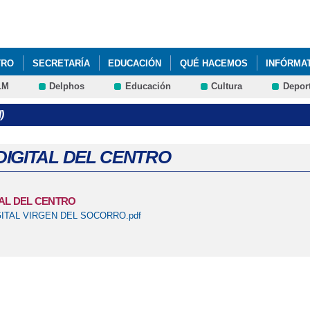
Pasar al
contenido
principal
TRO
SECRETARÍA
EDUCACIÓN
QUÉ HACEMOS
INFÓRMA
LM
Delphos
Educación
Cultura
Depor
COLAR 2025/2026
)
DIGITAL DEL CENTRO
TAL DEL CENTRO
GITAL VIRGEN DEL SOCORRO.pdf