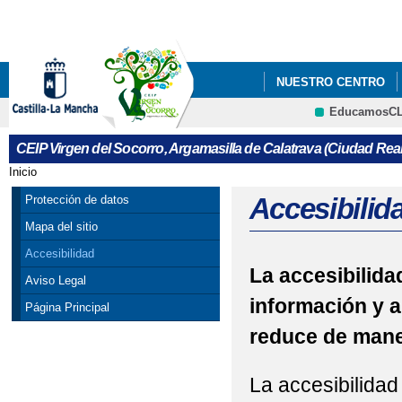
Pa
co
pri
NUESTRO CENTRO
EducamosC
BLOG DE LA BIBLIOT
CRFP
CEIP Virgen del Socorro, Argamasilla de Calatrava (Ciudad Real
Inicio
Se encuentra usted aquí
Accesibilid
Protección de datos
Mapa del sitio
Accesibilidad
La accesibilidad
Aviso Legal
información y a
Página Principal
reduce de maner
La accesibilidad 